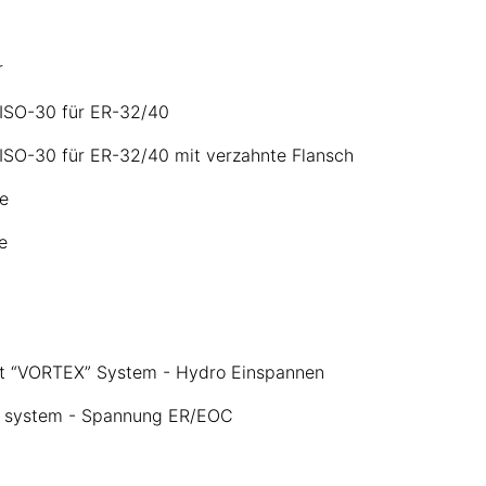
r
ISO-30 für ER-32/40
ISO-30 für ER-32/40 mit verzahnte Flansch
e
e
it “VORTEX” System - Hydro Einspannen
ex system - Spannung ER/EOC