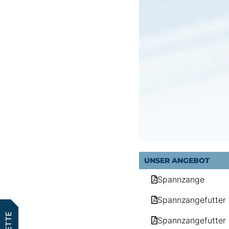
UNSER ANGEBOT
Spannzange
Spannzangefutter
Spannzangefutter