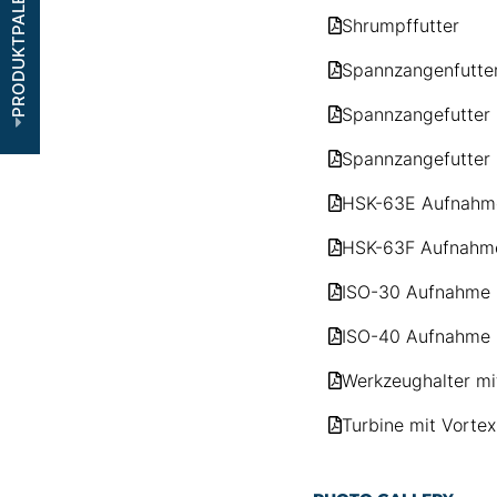
PRODUKTPALETTE
Shrumpffutter
Spannzangenfutte
Spannzangefutter 
Spannzangefutter 
HSK-63E Aufnahm
HSK-63F Aufnahm
ISO-30 Aufnahme
ISO-40 Aufnahme
Werkzeughalter m
Turbine mit Vort