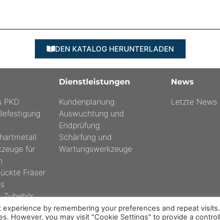
DEN KATALOG HERUNTERLADEN
Dienstleistungen
News
s PKD
Kundenplanung
Letzte News
efestigung
Auswuchtung und
Endprüfung
lhartmetall
Schärfung und
zeuge für
Wartungswerkzeuge
n
ückte Fräser
s
d Zubehör
t experience by remembering your preferences and repeat visits
ies. However, you may visit "Cookie Settings" to provide a control