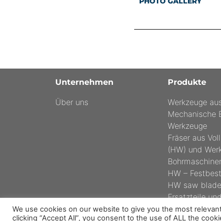
PHOTO GALLERY
Unternehmen
Produkte
Über uns
Werkzeuge au
Mechanische B
Werkzeuge
Fräser aus Vol
(HW) und Werk
Bohrmaschine
HW – Festbest
HW saw blade
Ersatzteile un
We use cookies on our website to give you the most relevan
clicking “Accept All”, you consent to the use of ALL the cook