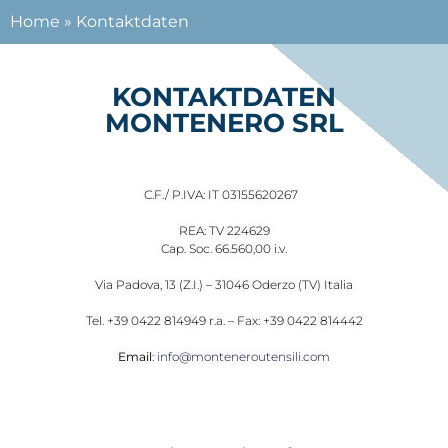
Home
»
Kontaktdaten
KONTAKTDATEN
MONTENERO SRL
C.F./ P.IVA: IT 03155620267
REA: TV 224629
Cap. Soc. 66.560,00 i.v.
Via Padova, 13 (Z.I.) – 31046 Oderzo (TV) Italia
Tel. +39 0422 814949 r.a. – Fax: +39 0422 814442
Email
:
info@monteneroutensili.com