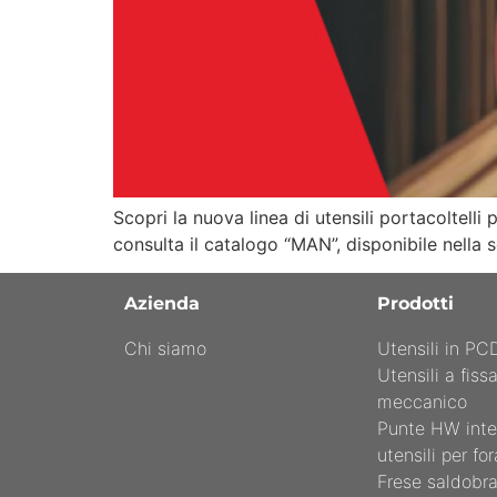
Scopri la nuova linea di utensili portacoltelli
consulta il catalogo “MAN”, disponibile nella s
Azienda
Prodotti
Chi siamo
Utensili in PC
Utensili a fiss
meccanico
Punte HW integ
utensili per for
Frese saldobr