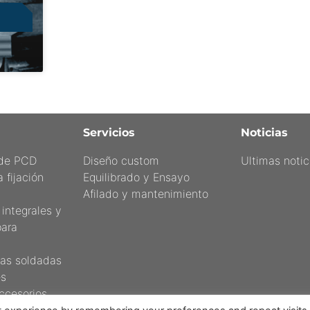
Servicios
Noticias
 de PCD
Diseño custom
Ultimas notic
 fijación
Equilibrado y Ensayo
Afilado y mantenimiento
integrales y
para
cas soldadas
s
ccesorios