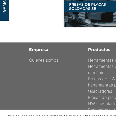
FRESAS DE PLACAS
SOLDADAS SB
Empresa
Productos
Quiénes somos
Herramientas
Herramientas a
mecánica
Brocas de HW 
herramientas 
taladradoras
Fresas de pla
HW saw blade
Repuestos y A